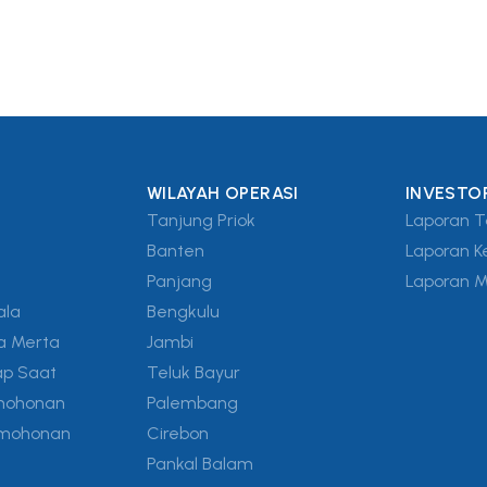
WILAYAH OPERASI
INVESTO
Tanjung Priok
Laporan 
Banten
Laporan K
Panjang
Laporan 
ala
Bengkulu
a Merta
Jambi
ap Saat
Teluk Bayur
mohonan
Palembang
ermohonan
Cirebon
Pankal Balam