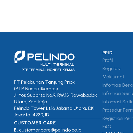
PPID
Profil
Regulasi
Maklumat
PT Pelabuhan Tanjung Priok
Infomasi Berk
(PTP Nonpetikemas)
Infomasi Sert
Jl. Yos Sudarso No.9, RW.13, Rawabadak
Infomasi Seti
Utara, Kec. Koja
Pelindo Tower Lt.16 Jakarta Utara, DKI
Prosedur Per
Jakarta 14230, ID
Registrasi P
CUSTOMER CARE
FAQ
E.
customer.care@pelindo.co.id