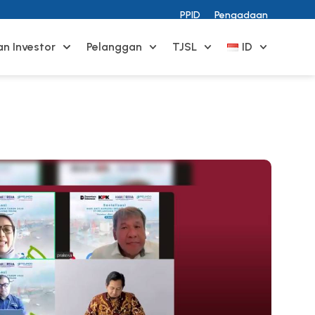
PPID
Pengadaan
n Investor
Pelanggan
TJSL
ID