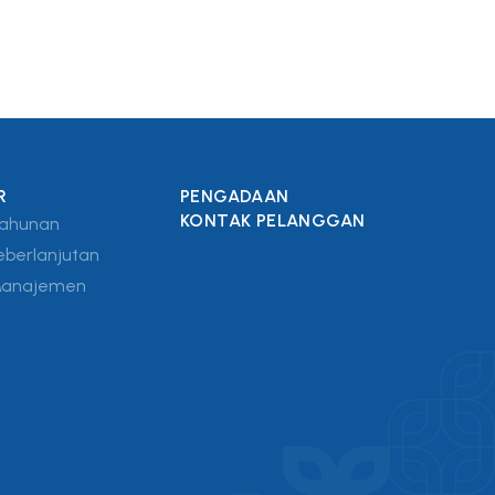
R
PENGADAAN
KONTAK PELANGGAN
Tahunan
eberlanjutan
Manajemen