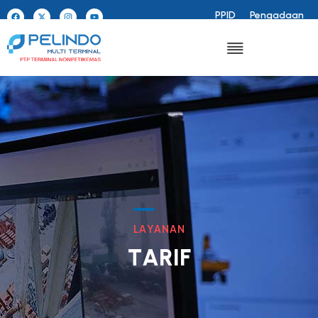
PPID
Pengadaan
L
A
Y
A
N
A
N
T
A
R
I
F