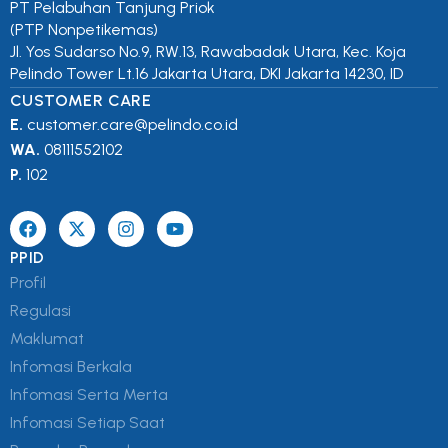
PT Pelabuhan Tanjung Priok
(PTP Nonpetikemas)
Jl. Yos Sudarso No.9, RW.13, Rawabadak Utara, Kec. Koja
Pelindo Tower Lt.16 Jakarta Utara, DKI Jakarta 14230, ID
CUSTOMER CARE
E.
customer.care@pelindo.co.id
WA.
08111552102
P.
102
PPID
Profil
Regulasi
Maklumat
Infomasi Berkala
Infomasi Serta Merta
Infomasi Setiap Saat