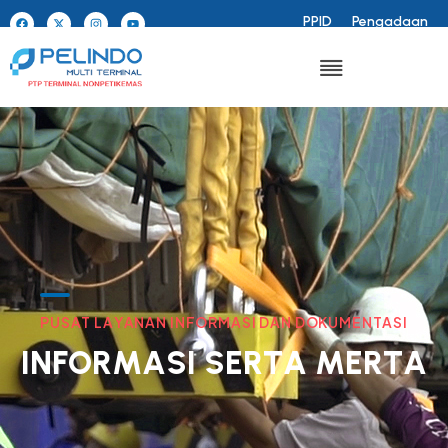
PPID
Pengadaan
P
U
S
A
T
L
A
Y
A
N
A
N
I
N
F
O
R
M
A
S
I
D
A
N
D
O
K
U
M
E
N
T
A
S
I
I
N
F
O
R
M
A
S
I
S
E
R
T
A
M
E
R
T
A