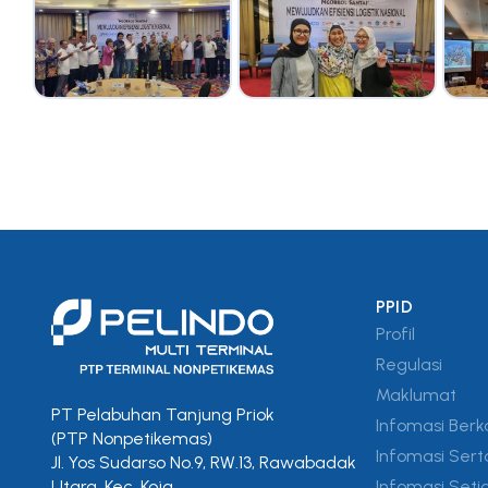
PPID
Profil
Regulasi
Maklumat
PT Pelabuhan Tanjung Priok
Infomasi Berk
(PTP Nonpetikemas)
Infomasi Sert
Jl. Yos Sudarso No.9, RW.13, Rawabadak
Infomasi Seti
Utara, Kec. Koja