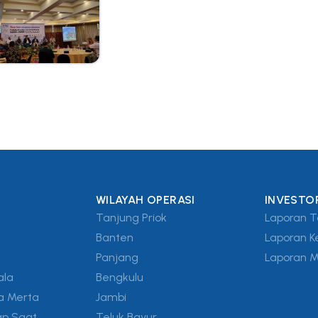
WILAYAH OPERASI
INVESTO
Tanjung Priok
Laporan 
Banten
Laporan K
Panjang
Laporan 
ala
Bengkulu
a Merta
Jambi
ap Saat
Teluk Bayur