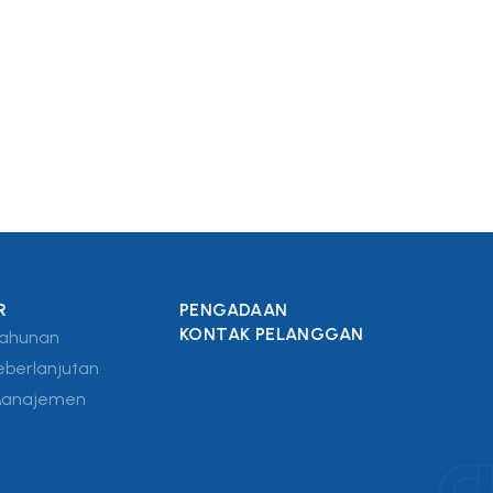
R
PENGADAAN
KONTAK PELANGGAN
Tahunan
eberlanjutan
Manajemen