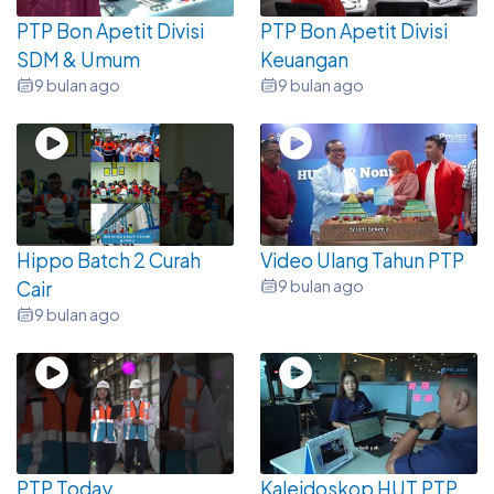
PTP Bon Apetit Divisi
PTP Bon Apetit Divisi
SDM & Umum
Keuangan
9 bulan ago
9 bulan ago
Hippo Batch 2 Curah
Video Ulang Tahun PTP
9 bulan ago
Cair
9 bulan ago
PTP Today
Kaleidoskop HUT PTP