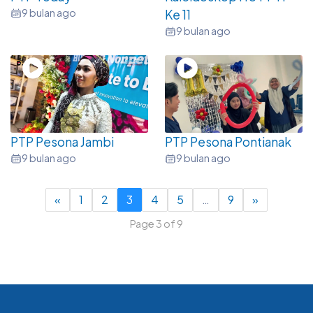
9 bulan ago
Ke 11
9 bulan ago
PTP Pesona Jambi
PTP Pesona Pontianak
9 bulan ago
9 bulan ago
«
1
2
3
4
5
…
9
»
Page 3 of 9