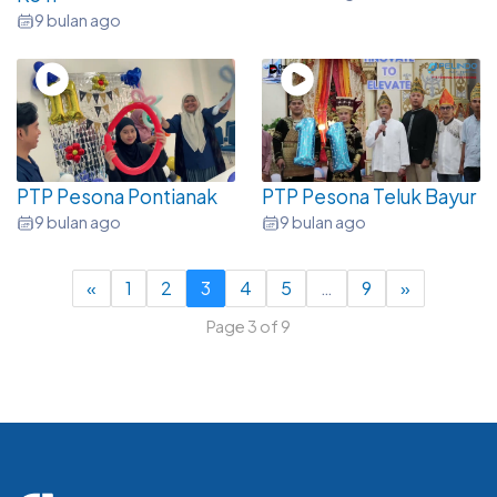
9 bulan ago
PTP Pesona Pontianak
PTP Pesona Teluk Bayur
9 bulan ago
9 bulan ago
«
1
2
3
4
5
…
9
»
Page 3 of 9