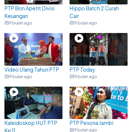
PTP Bon Apetit Divisi
Hippo Batch 2 Curah
Keuangan
Cair
9 bulan ago
9 bulan ago
Video Ulang Tahun PTP
PTP Today
9 bulan ago
9 bulan ago
Kaleidoskop HUT PTP
PTP Pesona Jambi
9 bulan ago
Ke 11