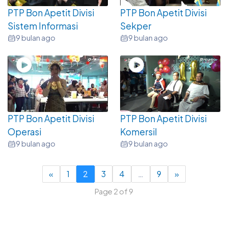
PTP Bon Apetit Divisi
PTP Bon Apetit Divisi
Sistem Informasi
Sekper
9 bulan ago
9 bulan ago
PTP Bon Apetit Divisi
PTP Bon Apetit Divisi
Operasi
Komersil
9 bulan ago
9 bulan ago
«
1
2
3
4
…
9
»
Page 2 of 9