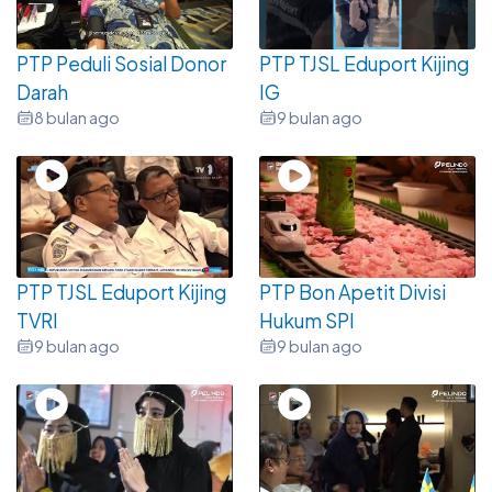
PTP Peduli Sosial Donor
PTP TJSL Eduport Kijing
Darah
IG
8 bulan ago
9 bulan ago
PTP TJSL Eduport Kijing
PTP Bon Apetit Divisi
TVRI
Hukum SPI
9 bulan ago
9 bulan ago