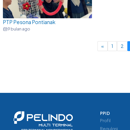
PTP Pesona Pontianak
9 bulan ago
«
1
2
PPID
Profil
Regulasi