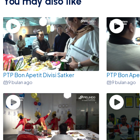
You may also like
PTP Bon Apetit Divisi Satker
PTP Bon Apet
9 bulan ago
9 bulan ago