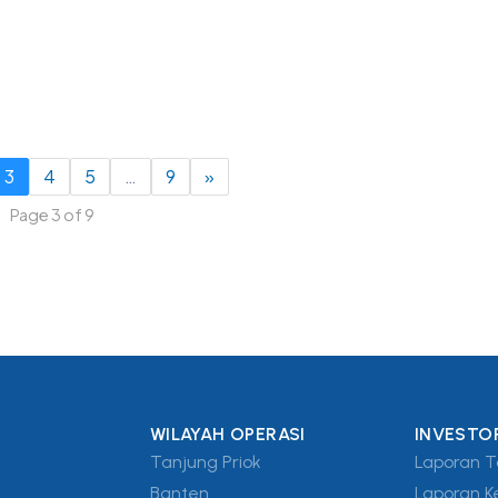
3
4
5
…
9
»
Page 3 of 9
WILAYAH OPERASI
INVESTO
Tanjung Priok
Laporan 
Banten
Laporan K