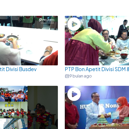
it Divisi Busdev
PTP Bon Apetit Divisi SDM
9 bulan ago