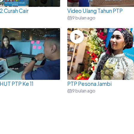
2 Curah Cair
Video Ulang Tahun PTP
9 bulan ago
HUT PTP Ke 11
PTP Pesona Jambi
9 bulan ago