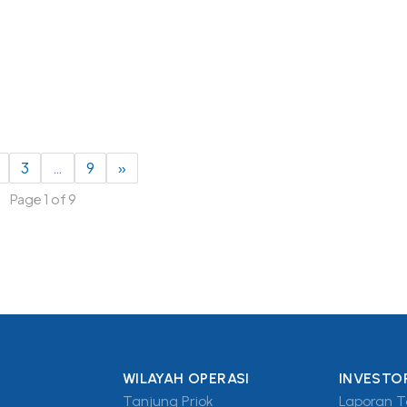
3
…
9
»
Page 1 of 9
WILAYAH OPERASI
INVESTO
Tanjung Priok
Laporan 