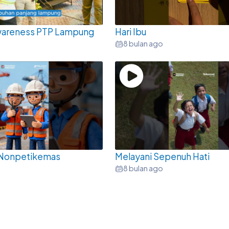
Awareness PTP Lampung
Hari Ibu
8 bulan ago
 Nonpetikemas
Melayani Sepenuh Hati
8 bulan ago