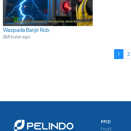
Waspada Banjir Rob
8 bulan ago
1
2
PPID
Profil