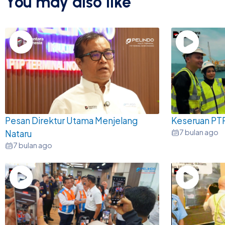
You may also like
Pesan Direktur Utama Menjelang
Keseruan PT
7 bulan ago
Nataru
7 bulan ago