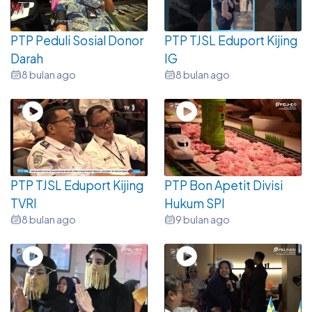
PTP Peduli Sosial Donor
PTP TJSL Eduport Kijing
Darah
IG
8 bulan ago
8 bulan ago
PTP TJSL Eduport Kijing
PTP Bon Apetit Divisi
TVRI
Hukum SPI
8 bulan ago
9 bulan ago