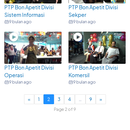
PTP Bon Apetit Divisi
PTP Bon Apetit Divisi
Sistem Informasi
Sekper
9 bulan ago
9 bulan ago
PTP Bon Apetit Divisi
PTP Bon Apetit Divisi
Operasi
Komersil
9 bulan ago
9 bulan ago
«
1
2
3
4
…
9
»
Page 2 of 9