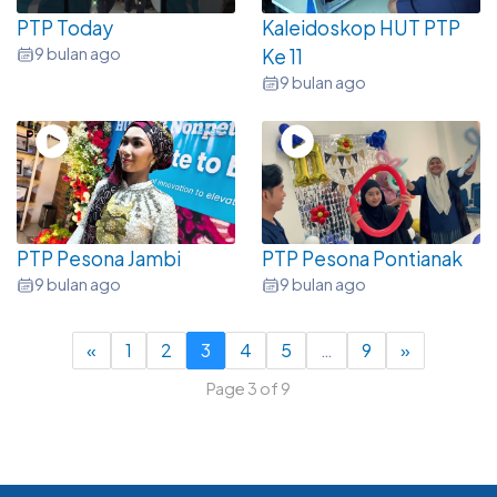
PTP Today
Kaleidoskop HUT PTP
9 bulan ago
Ke 11
9 bulan ago
PTP Pesona Jambi
PTP Pesona Pontianak
9 bulan ago
9 bulan ago
«
1
2
3
4
5
…
9
»
Page 3 of 9