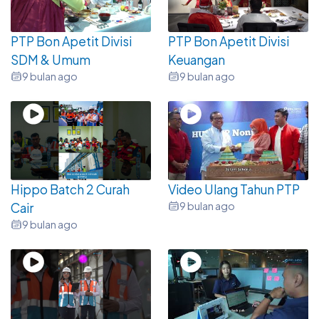
PTP Bon Apetit Divisi
PTP Bon Apetit Divisi
SDM & Umum
Keuangan
9 bulan ago
9 bulan ago
Hippo Batch 2 Curah
Video Ulang Tahun PTP
9 bulan ago
Cair
9 bulan ago