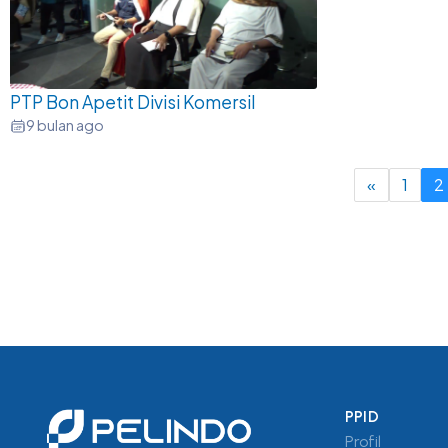
PTP Bon Apetit Divisi Komersil
9 bulan ago
«
1
2
PPID
Profil