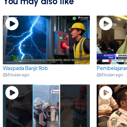
You may also like
Waspada Banjir Rob
Pembelajara
8 bulan ago
8 bulan ago