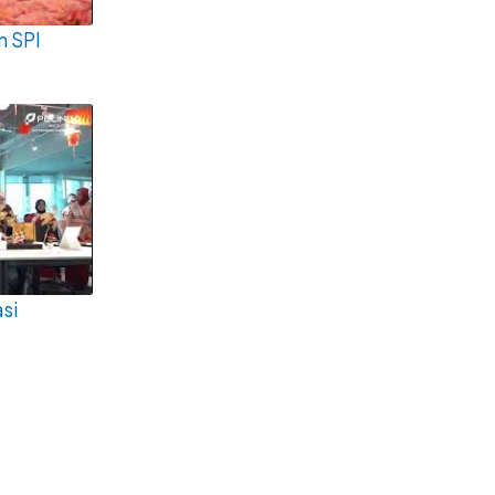
m SPI
si