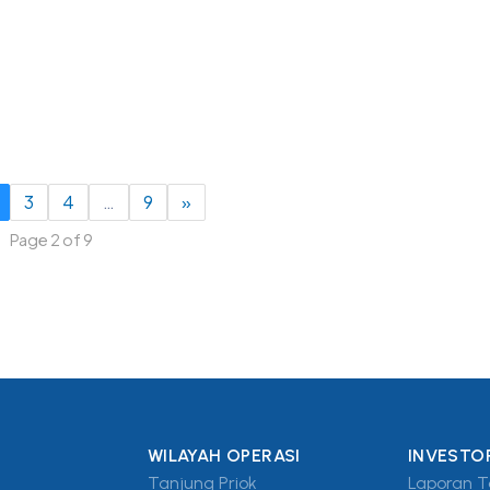
3
4
…
9
»
Page 2 of 9
WILAYAH OPERASI
INVESTO
Tanjung Priok
Laporan 