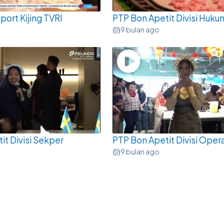
port Kijing TVRI
PTP Bon Apetit Divisi Huku
9 bulan ago
it Divisi Sekper
PTP Bon Apetit Divisi Opera
9 bulan ago