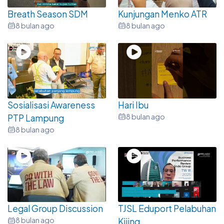
Breath Season SDM
Kunjungan Menko ATR
8 bulan ago
8 bulan ago
Sosialisasi Awareness
Hari Ibu
8 bulan ago
PTP Lampung
8 bulan ago
Legal Group Discussion
TJSL Eduport Pelabuhan
8 bulan ago
Kijing