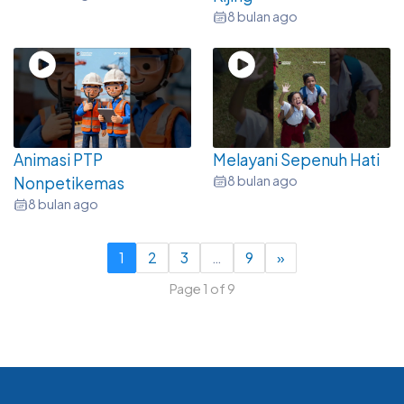
8 bulan ago
Animasi PTP
Melayani Sepenuh Hati
8 bulan ago
Nonpetikemas
8 bulan ago
1
2
3
…
9
»
Page 1 of 9