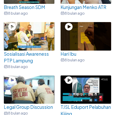
Breath Season SDM
Kunjungan Menko ATR
8 bulan ago
8 bulan ago
Sosialisasi Awareness
Hari Ibu
8 bulan ago
PTP Lampung
8 bulan ago
Legal Group Discussion
TJSL Eduport Pelabuhan
8 bulan ago
Kijing