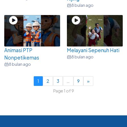
8 bulan ago
Animasi PTP
Melayani Sepenuh Hati
8 bulan ago
Nonpetikemas
8 bulan ago
1
2
3
…
9
»
Page 1 of 9