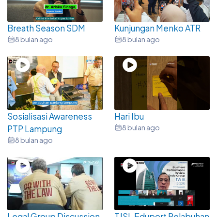
Breath Season SDM
Kunjungan Menko ATR
8 bulan ago
8 bulan ago
Sosialisasi Awareness
Hari Ibu
8 bulan ago
PTP Lampung
8 bulan ago
Legal Group Discussion
TJSL Eduport Pelabuhan