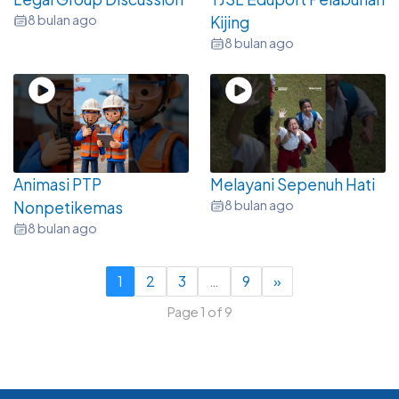
8 bulan ago
Kijing
8 bulan ago
Animasi PTP
Melayani Sepenuh Hati
8 bulan ago
Nonpetikemas
8 bulan ago
1
2
3
…
9
»
Page 1 of 9